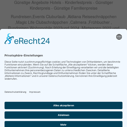
Günstige Angebote Hotels - Kinderfestpreis - Günstiger
Kinderpreis - Günstige Familienpreise
Rundreisen,Events Cluburlaub ,Aldiana Reiseschnäppchen
,Magic Life Clubschnäppchen ,Calimera ,Frühbucher ,
Rundreisen Wohnmobile 2023und 2024 ,Mietwagen 2022 und
2023 ,Motorrad , Urlaub In Thailand, Harley , Vermietung ,
Weihnachtreisen 2022 und 2023 , Silvesterreisen 2022 und 2032,
Namibia, Wohnmobile , Billige Angebote, Touren,Angebote Für
Rundreisen ,Lastminute-Angebote ,Autoreisen , Günstige
Mietwagentouren , Billige Lastminute Angebote Für
Mietwagenrundreisen, Mietwagenreisen ,Selbstfahrertouren
RIU Urlaubs Angebote - RIU Urlaub Schnäppchen - RIU Clubhotel
- Lastminute RIU - Riu Palace Hotels - Robinson Clubs -
Iberostar
Familien Angebote Europa Park Freizeitpark
Partner im Netzwerk Travel on Air
© Ihre Reiseagentur GmbH |
Kontakt
|
Impressum
|