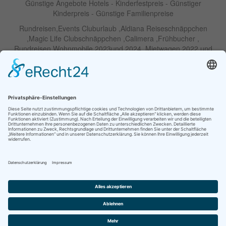
Günstige Angebote Hotels - Kinderfestpreis - Günstiger
Kinderpreis - Günstige Familienpreise
Rundreisen,Events Cluburlaub ,Aldiana Reiseschnäppchen
,Magic Life Clubschnäppchen ,Calimera ,Frühbucher ,
Rundreisen Wohnmobile 2023und 2024 ,Mietwagen 2022 und
2023 ,Motorrad , Urlaub In Thailand, Harley , Vermietung ,
Weihnachtreisen 2022 und 2023 , Silvesterreisen 2022 und 2032,
Namibia, Wohnmobile , Billige Angebote, Touren,Angebote Für
Rundreisen ,Lastminute-Angebote ,Autoreisen , Günstige
Mietwagentouren , Billige Lastminute Angebote Für
Mietwagenrundreisen, Mietwagenreisen ,Selbstfahrertouren
RIU Urlaubs Angebote - RIU Urlaub Schnäppchen - RIU Clubhotel
- Lastminute RIU - Riu Palace Hotels - Robinson Clubs -
Iberostar
Familien Angebote Europa Park Freizeitpark
Partner im Netzwerk Travel on Air
© Ihre Reiseagentur GmbH |
Kontakt
|
Impressum
|