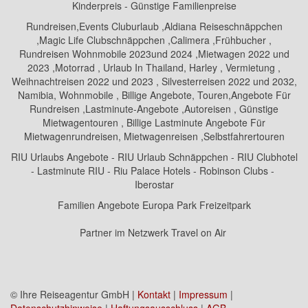
Kinderpreis - Günstige Familienpreise
Rundreisen,Events Cluburlaub ,Aldiana Reiseschnäppchen
,Magic Life Clubschnäppchen ,Calimera ,Frühbucher ,
Rundreisen Wohnmobile 2023und 2024 ,Mietwagen 2022 und
2023 ,Motorrad , Urlaub In Thailand, Harley , Vermietung ,
Weihnachtreisen 2022 und 2023 , Silvesterreisen 2022 und 2032,
Namibia, Wohnmobile , Billige Angebote, Touren,Angebote Für
Rundreisen ,Lastminute-Angebote ,Autoreisen , Günstige
Mietwagentouren , Billige Lastminute Angebote Für
Mietwagenrundreisen, Mietwagenreisen ,Selbstfahrertouren
RIU Urlaubs Angebote - RIU Urlaub Schnäppchen - RIU Clubhotel
- Lastminute RIU - Riu Palace Hotels - Robinson Clubs -
Iberostar
Familien Angebote Europa Park Freizeitpark
Partner im Netzwerk Travel on Air
© Ihre Reiseagentur GmbH |
Kontakt
|
Impressum
|
Datenschutzhinweise
|
Haftungsausschluss
|
AGB