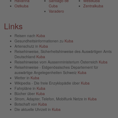
Havanna
Santiago de
Westkuba
Ostkuba
Cuba
Zentralkuba
Varadero
Links
Reisen nach
Kuba
Gesundheitsinformationen zu
Kuba
Artenschutz in
Kuba
Reisehinweise, Sicherheitshinweise des Auswärtigen Amts
Deutschland
Kuba
Reisehinweise vom Aussenministerium Österreich
Kuba
Reisehinweise - Eidgenössisches Departement für
auswärtige Angelegenheiten Schweiz
Kuba
Wetter in
Kuba
Wikipedia - Die freie Enzyklopädie über
Kuba
Fahrpläne in
Kuba
Bücher über
Kuba
Strom, Adapter, Telefon, Mobilfunk Netze in
Kuba
Botschaft von
Kuba
Die aktuelle Uhrzeit in
Kuba