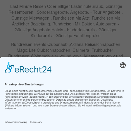
Last Minute Reisen Oder Billiger Lastminuteurlaub, Günstige
Reisentouren , Sonderangebote, Angebote, - Tour Angebote ,
Günstige Mietwagen , Rundreisen Mit Arzt, Rundreisen Mit
Ärztlicher Begleitung, Rundreisen Mit Doktor, Autotouren -
Günstige Angebote Hotels - Kinderfestpreis - Günstiger
Kinderpreis - Günstige Familienpreise
Rundreisen,Events Cluburlaub ,Aldiana Reiseschnäppchen
,Magic Life Clubschnäppchen ,Calimera ,Frühbucher ,
Rundreisen Wohnmobile 2023und 2024 ,Mietwagen 2022 und
2023 ,Motorrad , Urlaub In Thailand, Harley , Vermietung ,
Weihnachtreisen 2022 und 2023 , Silvesterreisen 2022 und 2032,
Namibia, Wohnmobile , Billige Angebote, Touren,Angebote Für
Rundreisen ,Lastminute-Angebote ,Autoreisen , Günstige
Mietwagentouren , Billige Lastminute Angebote Für
Mietwagenrundreisen, Mietwagenreisen ,Selbstfahrertouren
RIU Urlaubs Angebote - RIU Urlaub Schnäppchen - RIU Clubhotel
- Lastminute RIU - Riu Palace Hotels - Robinson Clubs -
Iberostar
Familien Angebote Europa Park Freizeitpark