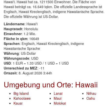
Hawai'i. Hawaii hat ca. 1211500 Einwohner. Die Fläche von
Hawaii beträgt ca. 16.649 tqkm. Die offizielle Landessprache ist
Englisch, Hawaii Kreolenglisch, indigene Hawaiianische Sprache.
Die offizielle Währung ist US-Dollar.
Ländername
: Hawai'i
Hauptstadt
: Honolulu
Einwohner
: 1.2 Mio.
Fläche in qkm
: 16649
Sprachen
: Englisch, Hawaii Kreolenglisch, indigene
Hawaiianische Sprache
Währung
: US-Dollar
Währungscode
: USD
USD
: 1 EUR = 1.33 USD / 1 USD = 1 USD
Unterschied zu MEZ
: -11
Ortszeit
: 8. August 2026 3:44h
Umgebung und Orte: Hawaii
Big Island
Lanai
Niihau
Kahoolawe
Maui
Oahu
Kauai
Molokai