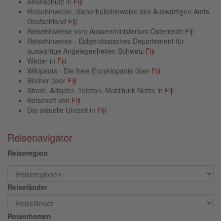
Artenschutz in
Fiji
Reisehinweise, Sicherheitshinweise des Auswärtigen Amts
Deutschland
Fiji
Reisehinweise vom Aussenministerium Österreich
Fiji
Reisehinweise - Eidgenössisches Departement für
auswärtige Angelegenheiten Schweiz
Fiji
Wetter in
Fiji
Wikipedia - Die freie Enzyklopädie über
Fiji
Bücher über
Fiji
Strom, Adapter, Telefon, Mobilfunk Netze in
Fiji
Botschaft von
Fiji
Die aktuelle Uhrzeit in
Fiji
Reisenavigator
Reiseregion
Reiseländer
Reisethemen