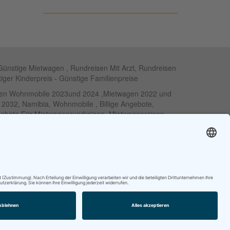
Günstige Mietwagen , Rundreisen Mit Arzt, Rundreisen
tiger Kinderpreis - Günstige Familienpreise
eisen Wohnmobile 2023und 2024 ,Mietwagen 2022 und
d 2032, Namibia, Wohnmobile , Billige Angebote,
ngebote Für Mietwagenrundreisen, Mietwagenreisen
s - Robinson Clubs - Iberostar