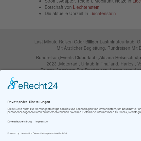
Strom, Adapter, Telefon, Mobilfunk Netze in
Liec
Botschaft von
Liechtenstein
Die aktuelle Uhrzeit in
Liechtenstein
Last Minute Reisen Oder Billiger Lastminuteurlaub, 
Mit Ärztlicher Begleitung, Rundreisen Mit 
Rundreisen,Events Cluburlaub ,Aldiana Reiseschnä
2023 ,Motorrad , Urlaub In Thailand, Harley , 
Touren,Angebote Für Rundreisen ,Lastminute-Ange
RIU Urlaubs Angebote - RIU Ur
© Ihre Reiseagentur GmbH |
Kontakt
|
Impressum
|
Da