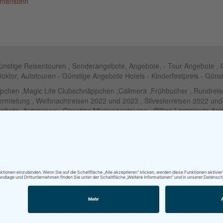
htenstein
Günstige Reisentouren , Sonderangebote, Angebote, - Tour Angebote , 
Doktor, Autotouren - Günstige Angebote Hotels - Kinderfestpreis - Güns
ppchen ,Magic Life Clubschnäppchen ,Calimera ,Frühbucher , Rundr
Vermietung , Weihnachtreisen 2022 und 2023 , Silvesterreisen 2022 un
bote ,Autoreisen , Günstige Mietwagentouren , Billige Lastminute A
,Selbstfahrertouren
laub Schnäppchen - RIU Clubhotel - Lastminute RIU - Riu Palace Hotel
Familien Angebote Europa Park Freizeitpark
Partner im Netzwerk Travel on Air
tenschutzhinweise
|
Haftungsausschluss
|
AGB