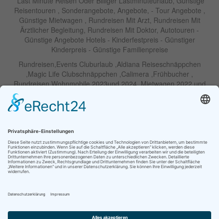
Last Minute Reisen Oder Billiger Lastminuteurlaub, Günstige
Reisentouren , Sonderangebote, Angebote, - Tour Angebote ,
Günstige Mietwagen , Rundreisen Mit Arzt, Rundreisen Mit
Ärztlicher Begleitung, Rundreisen Mit Doktor, Autotouren -
Günstige Angebote Hotels - Kinderfestpreis - Günstiger
Kinderpreis - Günstige Familienpreise
Rundreisen,Events Cluburlaub ,Aldiana Reiseschnäppchen
,Magic Life Clubschnäppchen ,Calimera ,Frühbucher ,
Rundreisen Wohnmobile 2023und 2024 ,Mietwagen 2022 und
2023 ,Motorrad , Urlaub In Thailand, Harley , Vermietung ,
Weihnachtreisen 2022 und 2023 , Silvesterreisen 2022 und 2032,
Namibia, Wohnmobile , Billige Angebote, Touren,Angebote Für
Rundreisen ,Lastminute-Angebote ,Autoreisen , Günstige
Mietwagentouren , Billige Lastminute Angebote Für
Mietwagenrundreisen, Mietwagenreisen ,Selbstfahrertouren
RIU Urlaubs Angebote - RIU Urlaub Schnäppchen - RIU Clubhotel
- Lastminute RIU - Riu Palace Hotels - Robinson Clubs -
Iberostar
Familien Angebote Europa Park Freizeitpark
Partner im Netzwerk Travel on Air