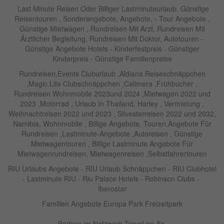
Last Minute Reisen Oder Billiger Lastminuteurlaub, Günstige
Reisentouren , Sonderangebote, Angebote, - Tour Angebote ,
Günstige Mietwagen , Rundreisen Mit Arzt, Rundreisen Mit
Ärztlicher Begleitung, Rundreisen Mit Doktor, Autotouren -
Günstige Angebote Hotels - Kinderfestpreis - Günstiger
Kinderpreis - Günstige Familienpreise
Rundreisen,Events Cluburlaub ,Aldiana Reiseschnäppchen
,Magic Life Clubschnäppchen ,Calimera ,Frühbucher ,
Rundreisen Wohnmobile 2023und 2024 ,Mietwagen 2022 und
2023 ,Motorrad , Urlaub In Thailand, Harley , Vermietung ,
Weihnachtreisen 2022 und 2023 , Silvesterreisen 2022 und 2032,
Namibia, Wohnmobile , Billige Angebote, Touren,Angebote Für
Rundreisen ,Lastminute-Angebote ,Autoreisen , Günstige
Mietwagentouren , Billige Lastminute Angebote Für
Mietwagenrundreisen, Mietwagenreisen ,Selbstfahrertouren
RIU Urlaubs Angebote - RIU Urlaub Schnäppchen - RIU Clubhotel
- Lastminute RIU - Riu Palace Hotels - Robinson Clubs -
Iberostar
Familien Angebote Europa Park Freizeitpark
Partner im Netzwerk Travel on Air