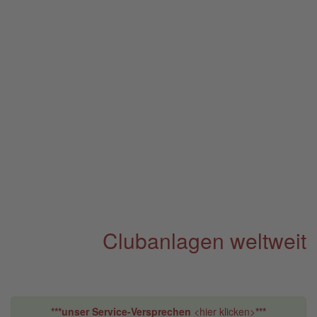
Clubanlagen weltweit
***unser Service-Versprechen
<hier klicken>
***