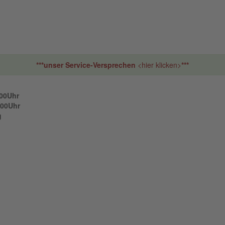
***unser Service-Versprechen
<hier klicken>
***
00Uhr
00Uhr
g