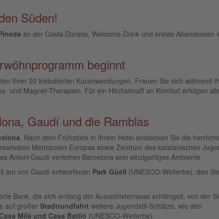
 den Süden!
 Pineda
an der Costa Dorada, Welcome-Drink und erstes Abendessen 
Verwöhnprogramm beginnt
sten Ihrer 20 inkludierten Kuranwendungen. Freuen Sie sich während I
a- und Magnet-Therapien. Für ein Höchstmaß an Komfort erfolgen all
elona, Gaudí und die Ramblas
celona
. Nach dem Frühstück in Ihrem Hotel entdecken Sie die herrlich
reativsten Metropolen Europas sowie Zentrum des katalanischen Jugen
es Antoni Gaudí verleihen Barcelona sein einzigartiges Ambiente.
lt am von Gaudí entworfenen
Park Güell
(UNESCO-Welterbe), den Sie
rte Bank, die sich entlang der Aussichtsterrasse schlängelt, von der S
e auf großer
Stadtrundfahrt
weitere Jugendstil-Schätze, wie den
Casa Milà und Casa Batlló
(UNESCO-Welterbe).