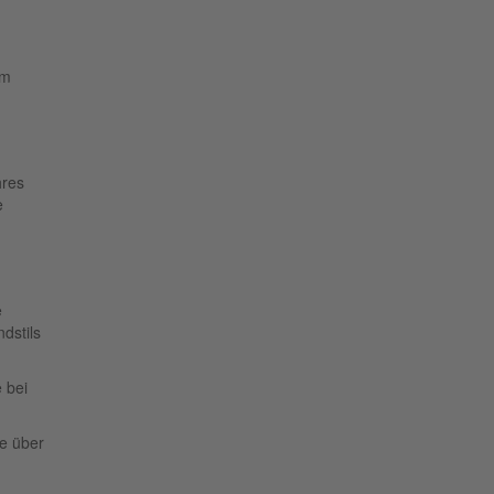
im
hres
e
e
dstils
 bei
ie über