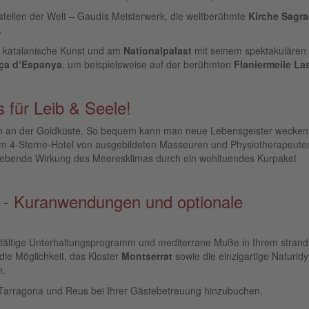
ustellen der Welt – Gaudís Meisterwerk, die weltberühmte
Kirche Sagr
.
r katalanische Kunst und am
Nationalpalast
mit seinem spektakulären
ça d‘Espanya
, um beispielsweise auf der berühmten
Flaniermeile La
 für Leib & Seele!
m an der Goldküste. So bequem kann man neue Lebensgeister wecken:
em 4-Sterne-Hotel von ausgebildeten Masseuren und Physiotherapeute
lebende Wirkung des Meeresklimas durch ein wohltuendes Kurpaket
e - Kuranwendungen und optionale
lfältige Unterhaltungsprogramm und mediterrane Muße in Ihrem stran
ie Möglichkeit, das Kloster
Montserrat
sowie die einzigartige Naturidy
n.
 Tarragona und Reus bei Ihrer Gästebetreuung hinzubuchen.