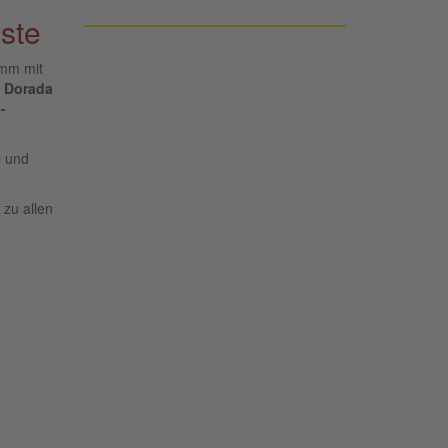
ste
amm mit
 Dorada
-
e
und
 zu allen