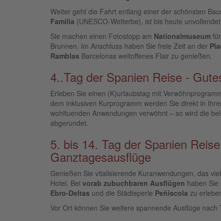
Weiter geht die Fahrt entlang einer der schönsten Ba
Familia
(UNESCO-Welterbe), ist bis heute unvollendet
Sie machen einen Fotostopp am
Nationalmuseum
fü
Brunnen. Im Anschluss haben Sie freie Zeit an der
Pla
Ramblas
Barcelonas weltoffenes Flair zu genießen.
4..Tag der Spanien Reise - Gutes
Erleben Sie einen (K)urlaubstag mit Verwöhnprogram
dem inklusiven Kurprogramm werden Sie direkt in Ihr
wohltuenden Anwendungen verwöhnt – so wird die be
abgerundet.
5. bis 14. Tag der Spanien Reis
Ganztagesausflüge
Genießen Sie vitalisierende Kuranwendungen, das vie
Hotel. Bei
vorab zubuchbaren Ausflügen
haben Sie d
Ebro-Deltas
und die Städteperle
Peñiscola
zu erlebe
Vor Ort können Sie weitere spannende Ausflüge nach