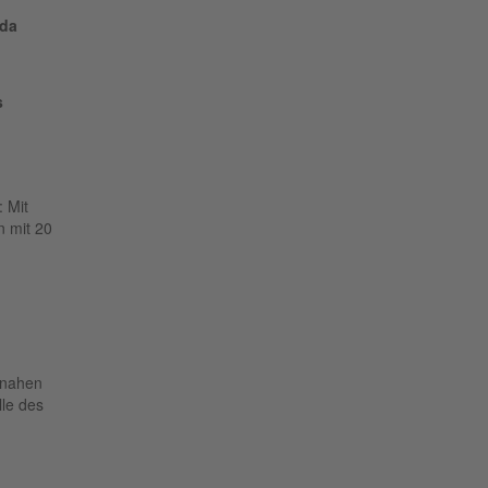
ada
s
 Mit
n mit 20
dnahen
lle des