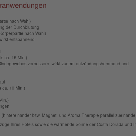
uranwendungen
artie nach Wahl)
ung der Durchblutung
 Körperpartie nach Wahl)
wirkt entspannend
l
ls ca. 15 Min.)
 des Bindegewebes verbessern, wirkt zudem entzündungshemmend und
auf
 ca. 10 Min.)
Min.)
ungen
t (hintereinander bzw. Magnet- und Aroma-Therapie parallel zueinander
rzüge Ihres Hotels sowie die wärmende Sonne der Costa Dorada und I