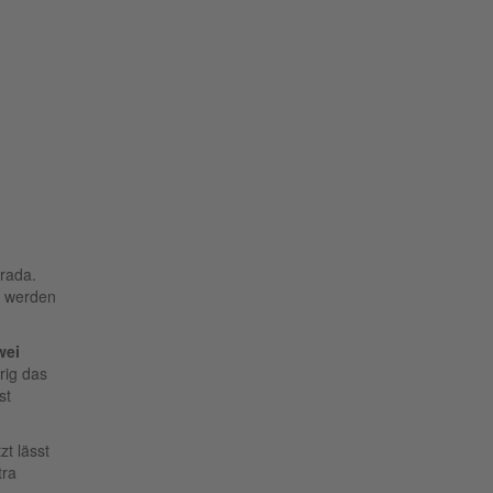
rada.
e werden
wei
rig das
st
zt lässt
tra