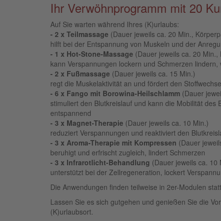
Ihr Verwöhnprogramm mit 20 K
Auf Sie warten während Ihres (K)urlaubs:
- 2 x Teilmassage
(Dauer jeweils ca. 20 Min., Körperp
hilft bei der Entspannung von Muskeln und der Anreg
- 1 x Hot-Stone-Massage
(Dauer jeweils ca. 20 Min.,
kann Verspannungen lockern und Schmerzen lindern, 
- 2 x Fußmassage
(Dauer jeweils ca. 15 Min.)
regt die Muskelaktivität an und fördert den Stoffwechse
- 6 x Fango
mit Borowina-Heilschlamm
(Dauer jewei
stimuliert den Blutkreislauf und kann die Mobilität
entspannend
- 3 x Magnet-Therapie
(Dauer jeweils ca. 10 Min.)
reduziert Verspannungen und reaktiviert den Blutkreisl
- 3 x Aroma-Therapie mit Kompressen
(Dauer jeweils
beruhigt und erfrischt zugleich, lindert Schmerzen
- 3 x Infrarotlicht-Behandlung
(Dauer jeweils ca. 10 
unterstützt bei der Zellregeneration, lockert Verspann
Die Anwendungen finden teilweise in 2er-Modulen stat
Lassen Sie es sich gutgehen und genießen Sie die Vo
(K)urlaubsort.