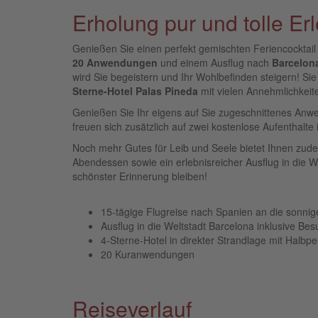
Erholung pur und tolle E
Genießen Sie einen perfekt gemischten Feriencocktai
20 Anwendungen
und einem Ausflug nach
Barcelon
wird Sie begeistern und Ihr Wohlbefinden steigern! S
Sterne-Hotel Palas Pineda
mit vielen Annehmlichkei
Genießen Sie Ihr eigens auf Sie zugeschnittenes An
freuen sich zusätzlich auf zwei kostenlose Aufenthalte i
Noch mehr Gutes für Leib und Seele bietet Ihnen zudem
Abendessen sowie ein erlebnisreicher Ausflug in die W
schönster Erinnerung bleiben!
15-tägige Flugreise nach Spanien an die sonni
Ausflug in die Weltstadt Barcelona inklusive Be
4-Sterne-Hotel in direkter Strandlage mit Halbp
20 Kuranwendungen
Reiseverlauf