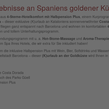
rlebnisse an Spaniens goldener Kü
l aus
4-Sterne-Hotelkomfort mit Halbpension Plus
, einem Kurprogr
a
– dieser exklusive (K)urlaub an Kataloniens sonnenverwöhnter
Costa
ie fliegen ganz entspannt nach Barcelona und wohnen im komfortablen
4
ten und tollem Unterhaltungsprogramm.
wendungsprogramm mit u. a.
Hot-Stone-Massage
und
Aroma-Therapi
m Spa Ihres Hotels, die wir extra für Sie inkludiert haben!
 die inklusive Halbpension Plus mit Wein, Bier, Softdrinks und Wasser
eltstadt Barcelona – dieser
(K)urlaub an der Goldküste
wird Ihnen in
ge Costa Dorada
such des Parks Güell
ension Plus