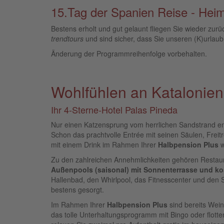
15.Tag der Spanien Reise - Heim
Bestens erholt und gut gelaunt fliegen Sie wieder zurü
trendtours
und sind sicher, dass Sie unseren (K)urlau
Änderung der Programmreihenfolge vorbehalten.
Wohlfühlen an Katalonien
Ihr 4-Sterne-Hotel Palas Pineda
Nur einen Katzensprung vom herrlichen Sandstrand entf
Schon das prachtvolle Entrée mit seinen Säulen, Freit
mit einem Drink im Rahmen Ihrer
Halbpension Plus
w
Zu den zahlreichen Annehmlichkeiten gehören Restaura
Außenpools (saisonal) mit Sonnenterrasse und ko
Hallenbad, den Whirlpool, das Fitnesscenter und den Sp
bestens gesorgt.
Im Rahmen Ihrer
Halbpension Plus
sind bereits Wein
das tolle Unterhaltungsprogramm mit Bingo oder flot