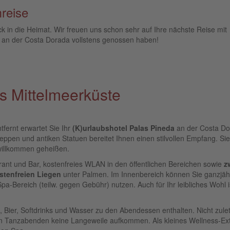
reise
ck in die Heimat. Wir freuen uns schon sehr auf Ihre nächste Reise mit
b an der Costa Dorada vollstens genossen haben!
s Mittelmeerküste
ernt erwartet Sie Ihr
(K)urlaubshotel Palas Pineda
an der Costa Do
reppen und antiken Statuen bereitet Ihnen einen stilvollen Empfang. Si
illkommen geheißen.
nt und Bar, kostenfreies WLAN in den öffentlichen Bereichen sowie
z
stenfreien Liegen
unter Palmen. Im Innenbereich können Sie ganzjäh
a-Bereich (teilw. gegen Gebühr) nutzen. Auch für Ihr leibliches Wohl i
, Bier, Softdrinks und Wasser zu den Abendessen enthalten. Nicht zulet
ten Tanzabenden keine Langeweile aufkommen. Als kleines Wellness-Ex